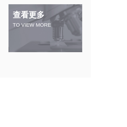
查看更多
TO VIEW MORE
ABOUT US
专业的高端基板
制造商