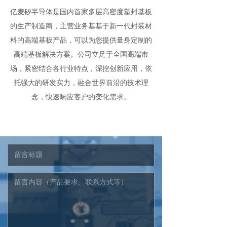
亿麦矽半导体是国内首家多层高密度塑封基板
的生产制造商，主营业务基基于新一代封装材
料的高端基板产品，可以为您提供量身定制的
高端基板解决方案。公司立足于全国高端市
场，紧密结合各行业特点，深挖创新应用，依
托强大的研发实力，融合世界前沿的技术理
念，快速响应客户的变化需求。